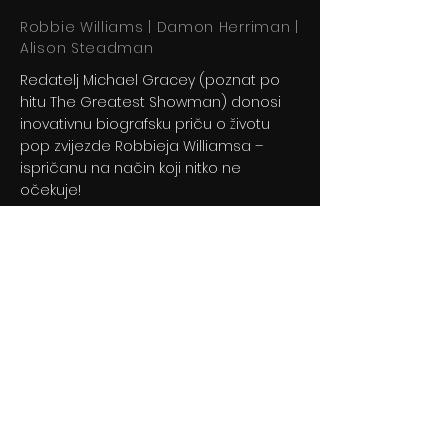
Robbie Williams | Damon Herriman |
Alison Steadman
Redatelj Michael Gracey (poznat po
hitu The Greatest Showman) donosi
inovativnu biografsku priču o životu
pop zvijezde Robbieja Williamsa –
ispričanu na način koji nitko ne
očekuje!
Previous
Next
© 2024 By BLITZ d.o.o.