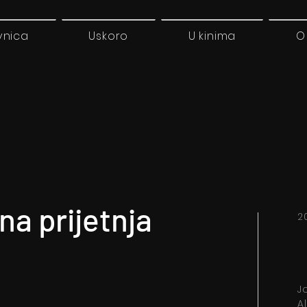
vnica
Uskoro
U kinima
O
na prijetnja
2
J
A