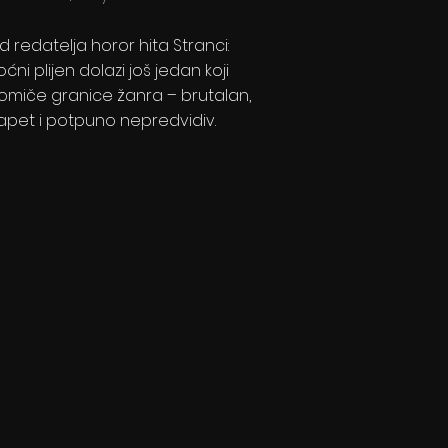
d redatelja horor hita Stranci:
oćni plijen dolazi još jedan koji
omiče granice žanra – brutalan,
apet i potpuno nepredvidiv.