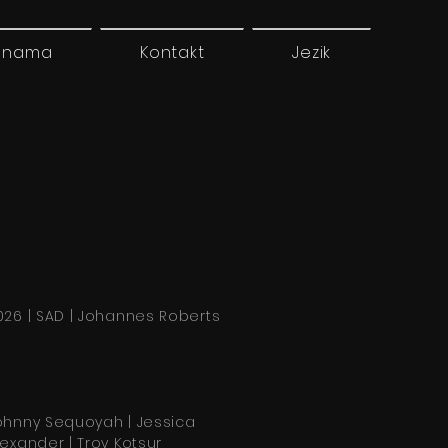
 nama
Kontakt
Jezik
026 | SAD | Johannes Roberts
ohnny Sequoyah | Jessica
lexander | Troy Kotsur