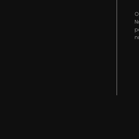
O
N
p
n