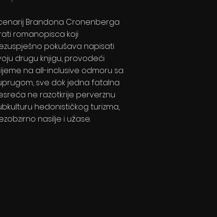
cenarij Brandona Cronenberga
rati romanopisca koji
ezuspješno pokušava napisati
voju drugu knjigu, provodeći
rijeme na all-inclusive odmoru sa
uprugom, sve dok jedna fatalna
esreća ne razotkrije perverznu
ubkulturu hedonističkog turizma,
ezobzirno nasilje i užase.