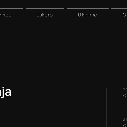
vnica
Uskoro
U kinima
O
ja
2
C
A
C