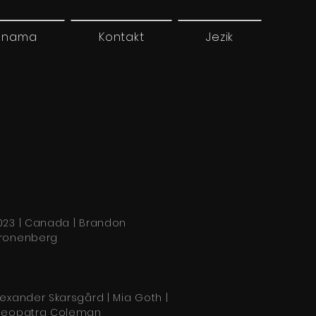
 nama
Kontakt
Jezik
023 | Canada | Brandon
ronenberg
lexander Skarsgård | Mia Goth |
leopatra Coleman