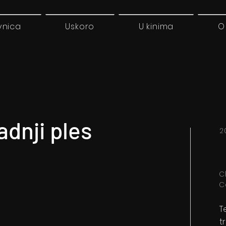
vnica
Uskoro
U kinima
O
adnji ples
2
C
C
T
t