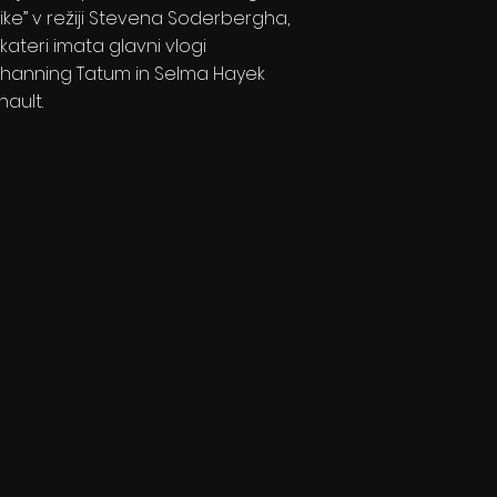
ike” v režiji Stevena Soderbergha,
 kateri imata glavni vlogi
hanning Tatum in Selma Hayek
nault.