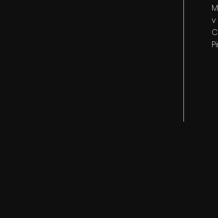
M
v
C
Pi