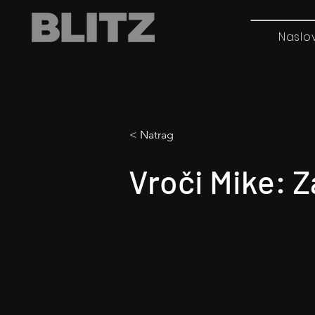
Naslo
< Natrag
Vroči Mike: Z