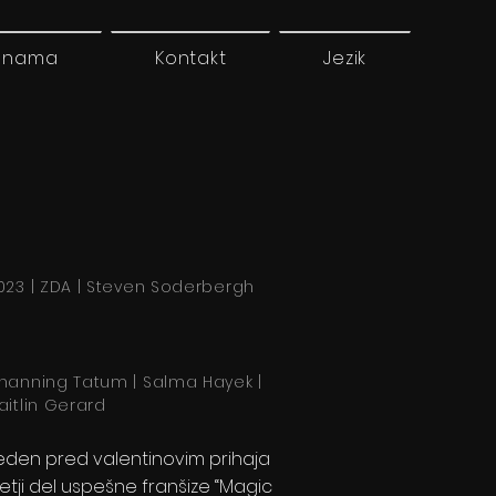
 nama
Kontakt
Jezik
023 | ZDA | Steven Soderbergh
hanning Tatum | Salma Hayek |
aitlin Gerard
eden pred valentinovim prihaja
retji del uspešne franšize “Magic