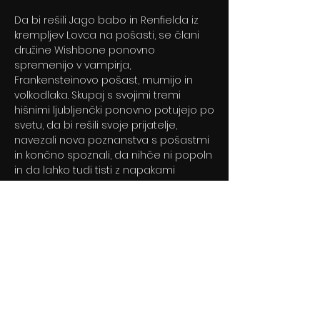
Da bi rešili Jago babo in Renfielda iz
krempljev Lovca na pošasti, se člani
družine Wishbone ponovno
spremenijo v vampirja,
Frankensteinovo pošast, mumijo in
volkodlaka. Skupaj s svojimi tremi
hišnimi ljubljenčki ponovno potujejo po
svetu, da bi rešili svoje prijatelje,
navezali nova poznanstva s pošastmi
in končno spoznali, da nihče ni popoln
in da lahko tudi tisti z napakami
najdejo srečo
Previous
Next
© 2024 By BLITZ d.o.o.