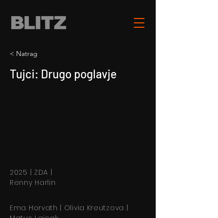
< Natrag
Tujci: Drugo poglavje
2025 | ZDA |
Renny Harlin
Ema Horvath | Olivia Kreutzova |