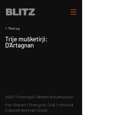
< Natrag
Trije mušketirji:
D'Artagnan
2023 | Francija | Martin Bourboulon
Eva Green | François Civil | Vincent
Cassel| Romain Duris