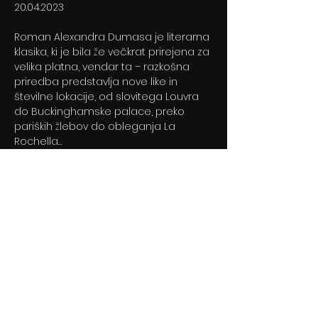
20.04.2023
Roman Alexandra Dumasa je literarna
klasika, ki je bila že večkrat prirejena za
velika platna, vendar ta – razkošna
priredba predstavlja nove like in
številne lokacije, od slovitega Louvra
do Buckinghamske palace, preko
pariških žlebov do obleganja La
Rochella…
Previous
Next
© 2024 By BLITZ d.o.o.