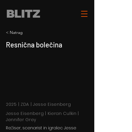
< Natrag
Resnična bolečina
2025 | ZDA | Jesse Eisenberg
Jesse Eisenberg | Kieran Culkin |
Jennifer Grey
Režiser, scenarist in igralec Jesse