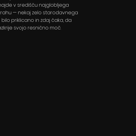
najde v središču najglobljega
trahu — nekaj zelo starodavnega
e bilo priklicano in zdaj čaka, da
azkrije svojo resnično moč.