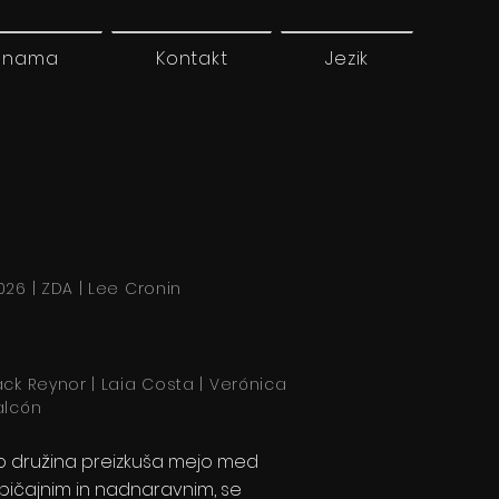
 nama
Kontakt
Jezik
026 | ZDA | Lee Cronin
ack Reynor | Laia Costa | Verónica
alcón
o družina preizkuša mejo med
bičajnim in nadnaravnim, se