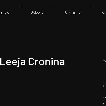
vnica
Uskoro
U kinima
O
 Leeja Cronina
2
J
F
K
o