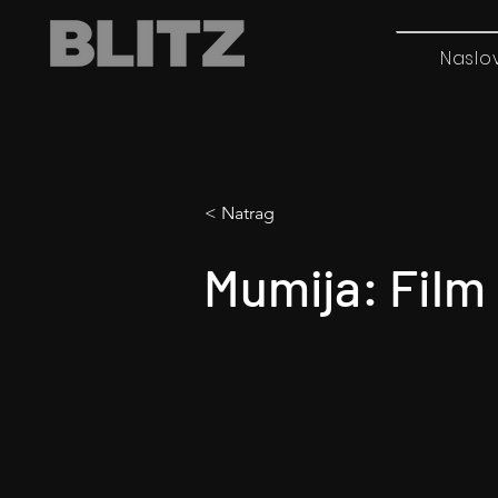
Naslo
< Natrag
Mumija: Film