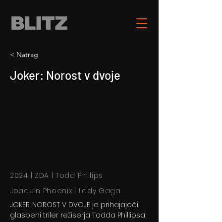
< Natrag
Joker: Norost v dvoje
2024 | ZDA | Todd Phillips
Joaquin Phoenix | Lady Gaga
JOKER: NOROST V DVOJE je prihajajoči
glasbeni triler režiserja Todda Phillipsa,