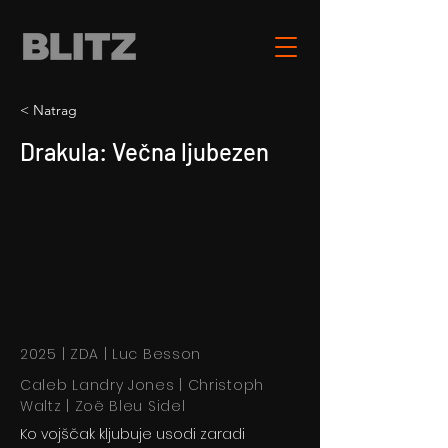
< Natrag
Drakula: Večna ljubezen
2025 | ZDA | Luc Besson
Caleb Landry Jones | Christoph
Waltz | Zoë Bleu Sidel
Ko vojščak kljubuje usodi zaradi