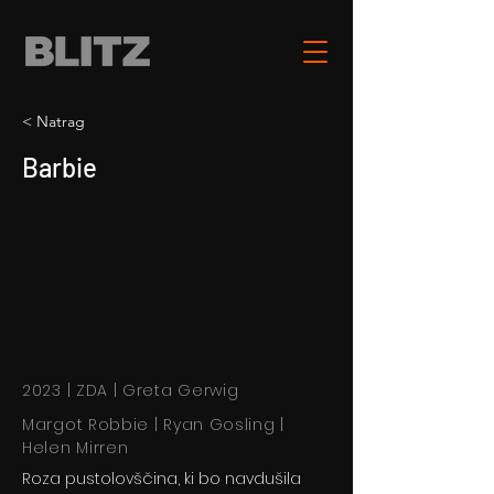
< Natrag
Barbie
2023 | ZDA | Greta Gerwig
Margot Robbie | Ryan Gosling |
Helen Mirren
Roza pustolovščina, ki bo navdušila