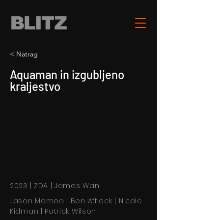
< Natrag
Aquaman in izgubljeno
kraljestvo
2023 | ZDA | James Wan
Jason Momoa | Ben Affleck | Nicole
Kidman | Patrick Wilson