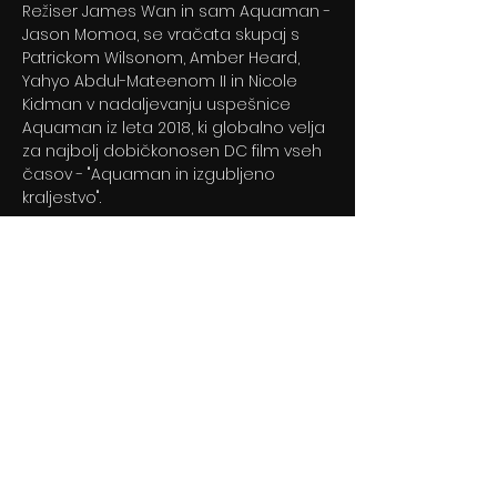
Režiser James Wan in sam Aquaman -
Jason Momoa, se vračata skupaj s
Patrickom Wilsonom, Amber Heard,
Yahyo Abdul-Mateenom II in Nicole
Kidman v nadaljevanju uspešnice
Aquaman iz leta 2018, ki globalno velja
za najbolj dobičkonosen DC film vseh
časov - "Aquaman in izgubljeno
kraljestvo".
Previous
Next
© 2024 By BLITZ d.o.o.