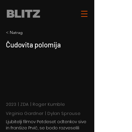
< Natrag
Čudovita polomija
2023 | ZDA | Roger Kumble
Virginia Gardner | Dylan Sprouse
Ljubitelji filmov Petdeset odtenkov sive
in franšize Prvič, se bodo razveselili