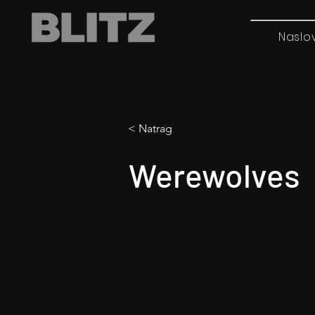
Naslo
< Natrag
Werewolves