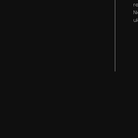
re
N
ul