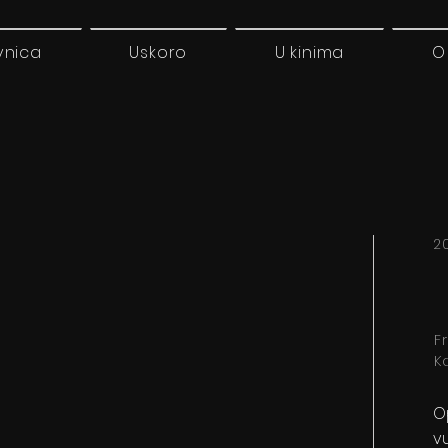
vnica
Uskoro
U kinima
O
20
F
K
O
vu