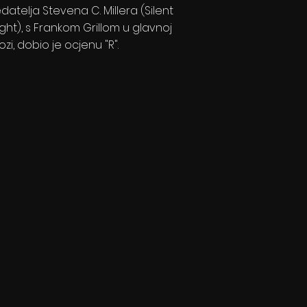
datelja Stevena C. Millera (Silent
ight), s Frankom Grillom u glavnoj
ozi, dobio je ocjenu "R".