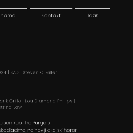
 nama
Kontakt
Jezik
24 | SAD | Steven C. Miller
rank Grillo | Lou Diamond Phillips |
atrina Law
pisan kao The Purge s
kodlacima, najnoviji akcijski horor