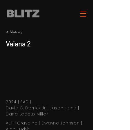
< Natrag
Vaiana 2
2024 | SAD |
David G. Derrick Jr. | Jason Hand |
Dana Ledoux Miller
Auli'i Cravalho | Dwayne Johnson |
Alan Tudyk