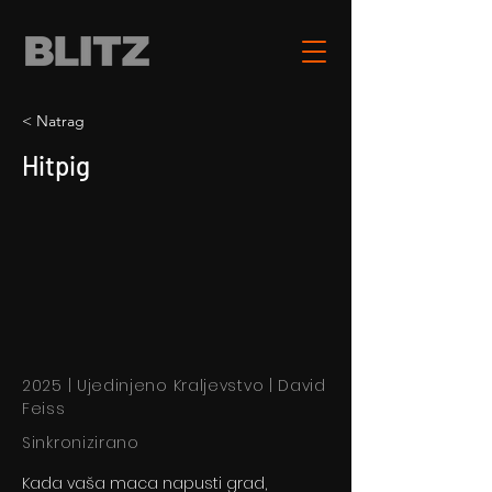
< Natrag
Hitpig
2025 | Ujedinjeno Kraljevstvo | David
Feiss
Sinkronizirano
Kada vaša maca napusti grad,