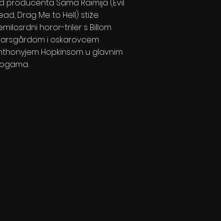
d producenta Sama Raimija (Evil
ead, Drag Me to Hell) stiže
milosrdni horor-triler s Billom
karsgårdom i oskarovcem
nthonyjem Hopkinsom u glavnim
logama.