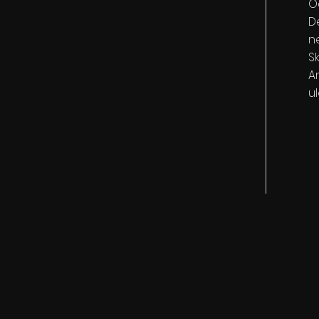
O
D
ne
S
A
u