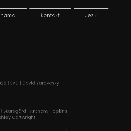
 nama
Kontakt
Jezik
025 | SAD | David Yarovesky
ill Skarsgård | Anthony Hopkins |
shley Cartwright