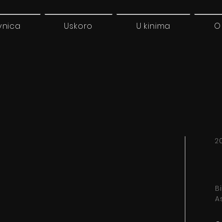
vnica
Uskoro
U kinima
O
2
B
A