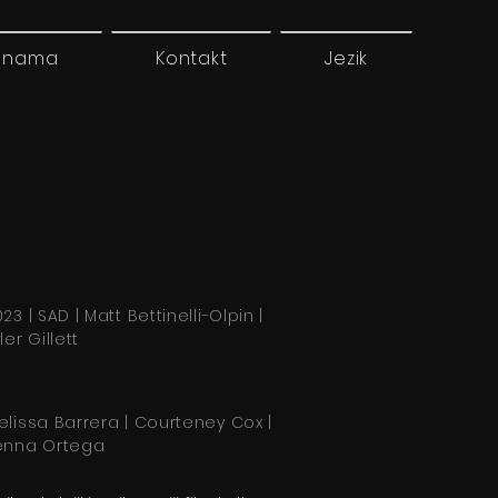
 nama
Kontakt
Jezik
23 | SAD | Matt Bettinelli-Olpin |
ler Gillett
elissa Barrera | Courteney Cox |
enna Ortega