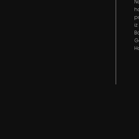
Na
h
p
i
B
G
H