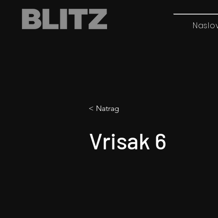
Naslo
< Natrag
Vrisak 6