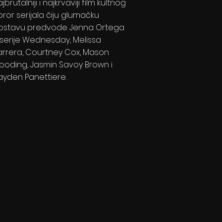
jbrutalniji i najkrvaviji film kultnog
oror serijala čiju glumačku
ostavu predvode Jenna Ortega
z serije Wednesday, Melissa
arrera, Courtney Cox, Mason
ooding, Jasmin Savoy Brown i
ayden Panettiere.