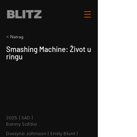
< Natrag
Smashing Machine: Život u
ringu
2025 | SAD |
Benny Safdie
Dwayne Johnson | Emily Blunt |