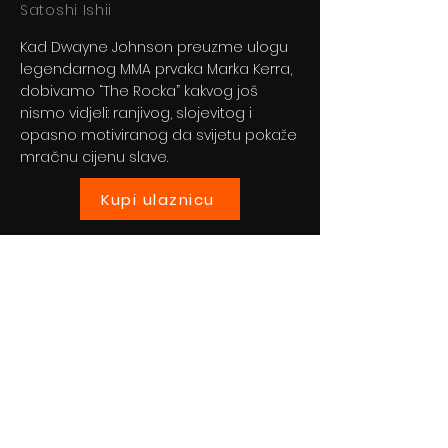
Satoshi Ishii
Kad Dwayne Johnson preuzme ulogu
legendarnog MMA prvaka Marka Kerra,
dobivamo “The Rocka” kakvog još
nismo vidjeli: ranjivog, slojevitog i
opasno motiviranog da svijetu pokaže
mračnu cijenu slave.
Kupi ulaznicu
Previous
Next
© 2024 By BLITZ d.o.o.