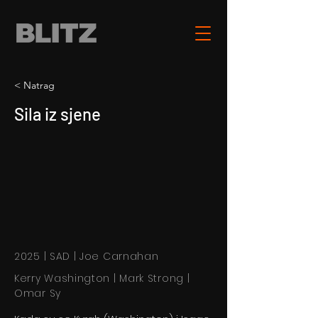
< Natrag
Sila iz sjene
2025 | SAD | Joe Carnahan
Kerry Washington | Mark Strong |
Omar Sy