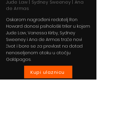
Jude Law | Sydney Sweeney | Ana
de Armas
Oskarom nagrađeni redatelj Ron
Howard donosi psihološki triler u kojem
Jude Law, Vanessa Kirby, Sydney
Sweeney i Ana de Armas traže novi
život i bore se za prevlast na dotad
nenaseljenom otoku u otočju
Galápagos.
Kupi ulaznicu
Previous
Next