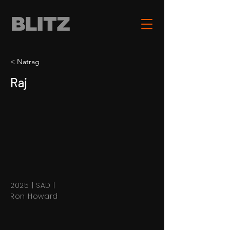
< Natrag
Raj
2025 | SAD |
Ron Howard