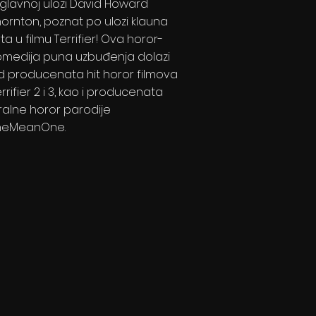
 glavnoj ulozi David Howard
hornton, poznat po ulozi klauna
ta u filmu Terrifier! Ova horor-
omedija puna uzbuđenja dolazi
d producenata hit horor filmova
rrifier 2 i 3, kao i producenata
iralne horor parodije
heMeanOne.