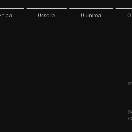
vnica
Uskoro
U kinima
O
2
D
P