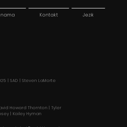
 nama
Kontakt
Jezik
025 | SAD | Steven LaMorte
avid Howard Thornton | Tyler
osey | Kailey Hyman