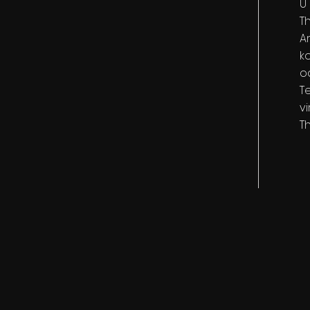
U
T
Ar
k
o
Te
v
T