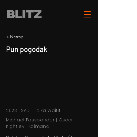
< Natrag
Pun pogodak
2023 | SAD | Taika Waititi
Michael Fassbender | Oscar
Kightley | Kaimana