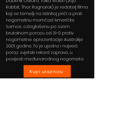
Dobitnik Oskara, Taika Waititi (Jojo
Rabbit, Thor: Ragnarok) je redatelj filma
koji se temelji na istinitoj priči a prati
nogometnu momčad Američke
Samoe, ozloglašenu po svom
brutalnom porazu od 31-0 protiv
nogometne eprezentacije Australije
2001. godine. To je ujedno i najveći
poraz, svjetski rekord zapravo, u
povijesti međunarodnog nogometa.
Kupi ulaznicu
Previous
Next