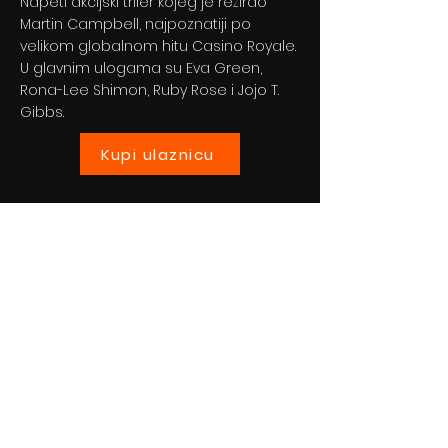
Napeti akcijski triler kojeg je režirao
Martin Campbell, najpoznatiji po
velikom globalnom hitu Casino Royale.
U glavnim ulogama su Eva Green,
Rona-Lee Shimon, Ruby Rose i Jojo T.
Gibbs.
Kupi ulaznicu
Previous
Next
© 2024 By BLITZ d.o.o.