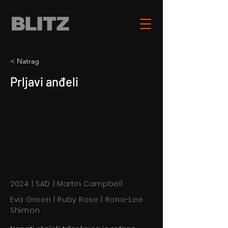
< Natrag
Prljavi anđeli
2024 | SAD | Martin Campbell
Eva Green | Ruby Rose | Rona-Lee
Shimon