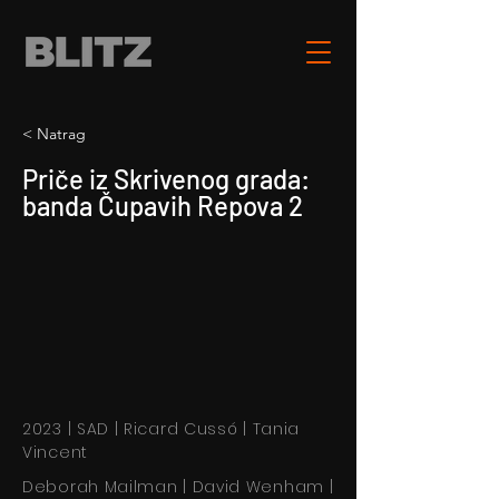
< Natrag
Priče iz Skrivenog grada:
banda Čupavih Repova 2
2023 | SAD | Ricard Cussó | Tania
Vincent
Deborah Mailman | David Wenham |