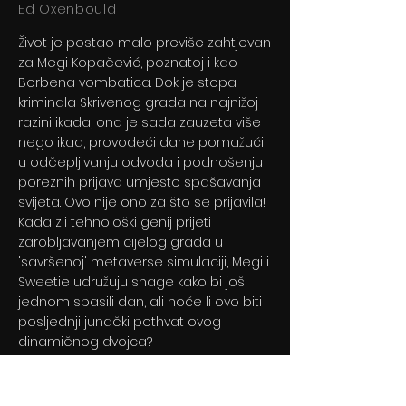
Ed Oxenbould
Život je postao malo previše zahtjevan
za Megi Kopačević, poznatoj i kao
Borbena vombatica. Dok je stopa
kriminala Skrivenog grada na najnižoj
razini ikada, ona je sada zauzeta više
nego ikad, provodeći dane pomažući
u odčepljivanju odvoda i podnošenju
poreznih prijava umjesto spašavanja
svijeta. Ovo nije ono za što se prijavila!
Kada zli tehnološki genij prijeti
zarobljavanjem cijelog grada u
'savršenoj' metaverse simulaciji, Megi i
Sweetie udružuju snage kako bi još
jednom spasili dan, ali hoće li ovo biti
posljednji junački pothvat ovog
dinamičnog dvojca?
Kupi ulaznicu