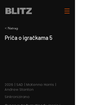
< Natrag
Priča o igračkama 5
2026 | SAD | McKenna Harris |
Andrew Stanton
Sinkronizirano