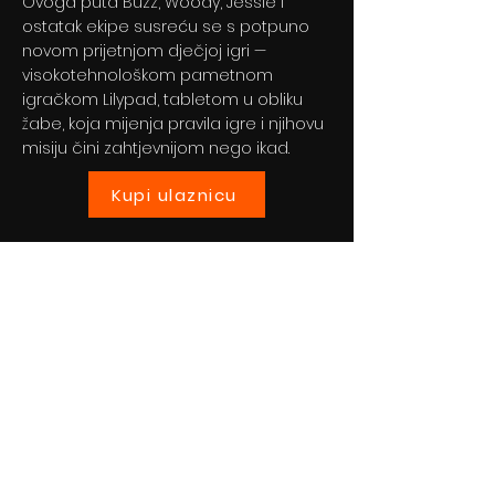
Ovoga puta Buzz, Woody, Jessie i
ostatak ekipe susreću se s potpuno
novom prijetnjom dječjoj igri —
visokotehnološkom pametnom
igračkom Lilypad, tabletom u obliku
žabe, koja mijenja pravila igre i njihovu
misiju čini zahtjevnijom nego ikad.
Kupi ulaznicu
Previous
Next
© 2024 By BLITZ d.o.o.