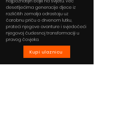
najpoznatijih bajki na svijetu. Već
desetljećima generacije djece iz
različitih zemalja odrastaju uz
čarobnu priču o drvenom lutku,
prateći njegove avanture i svjedočeći
njegovoj čudesnoj transformaciji u
pravog čovjeka.
Kupi ulaznicu
Previous
Next
© 2024 By BLITZ d.o.o.