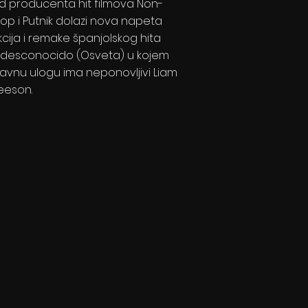
d producenta hit filmova Non-
top i Putnik dolazi nova napeta
kcija i remake španjolskog hita
l desconocido (Osveta) u kojem
lavnu ulogu ima neponovljivi Liam
eeson.