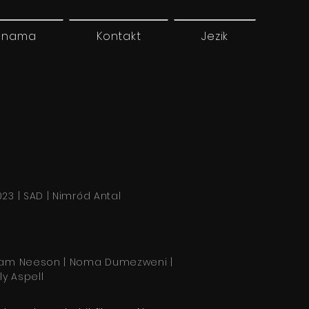
 nama
Kontakt
Jezik
023 | SAD | Nimród Antal
iam Neeson | Noma Dumezweni |
lly Aspell