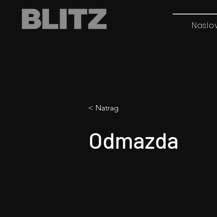
Naslo
< Natrag
Odmazda