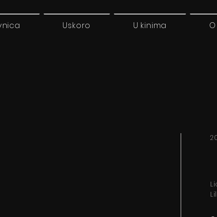
vnica
Uskoro
U kinima
O
2
L
Li