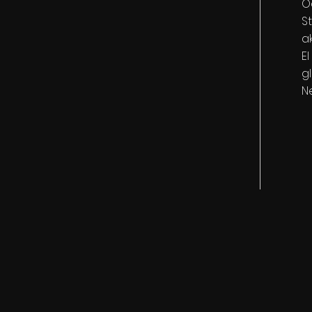
O
S
a
E
g
N