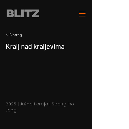
< Natrag
Kralj nad kraljevima
2025 | Južna Koreja | Seong-ho
Jang