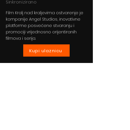
Sinkronizirano
Film Kralj nad kraljevima ostvarenje je
kompanije Angel Studios, inovativne
platforme posvećene stvaranju i
promociji vrijednosno orijentiranih
filmova i serija.
Kupi ulaznicu
Previous
Next
© 2024 By BLITZ d.o.o.