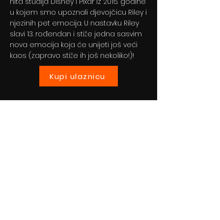
hita studija Disney i Pixar iz 2015. godine
u kojem smo upoznali djevojčicu Riley i
njezinih pet emocija. U nastavku Riley
slavi 13. rođendan i stiže jedna sasvim
nova emocija koja će unijeti još veći
kaos (zapravo stiže ih još nekoliko!)!
Kupi ulaznicu
Previous
Next
© 2024 By BLITZ d.o.o.