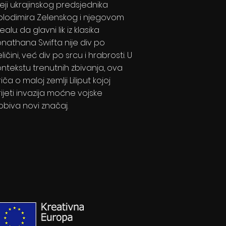
deji ukrajinskog predsjednika
olodimira Zelenskog i njegovom
ealu: da glavni lik iz klasika
onathana Swifta nije div po
ličini, već div po srcu i hrabrosti. U
ontekstu trenutnih zbivanja, ova
iča o maloj zemlji Liliput kojoj
rijeti invazija moćne vojske
obiva novi značaj.