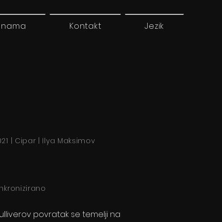
 nama
Kontakt
Jezik
21 | Cipar | Ilya Maksimov
inkronizirano
ulliverov povratak se temelji na