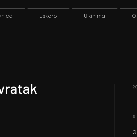
vnica
Uskoro
U kinima
O
vratak
20
s
G