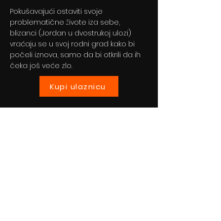
Pokušavajući ostaviti svoje
problematične živote iza sebe,
blizanci (Jordan u dvostrukoj ulozi)
vraćaju se u svoj rodni grad kako bi
počeli iznova, samo da bi otkrili da ih
čeka još veće zlo.
Kupi ulaznicu
Previous
Next
© 2024 By BLITZ d.o.o.