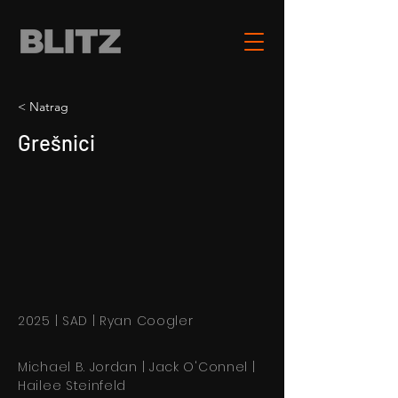
< Natrag
Grešnici
2025 | SAD | Ryan Coogler
Michael B. Jordan | Jack O'Connel |
Hailee Steinfeld