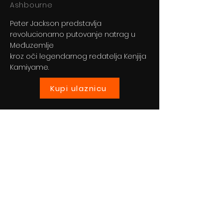
Ashbourne
Peter Jackson predstavlja
revolucionarno putovanje natrag u
Međuzemlje
kroz oči legendarnog redatelja Kenjija
Kamiyame.
Kupi ulaznicu
Previous
Next
© 2024 By BLITZ d.o.o.