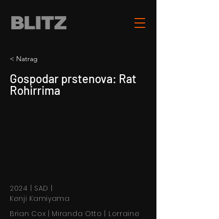
< Natrag
Gospodar prstenova: Rat
Rohirrima
2024 | SAD |
Kenji Kamiyama
Brian Cox | Miranda Otto | Lorraine