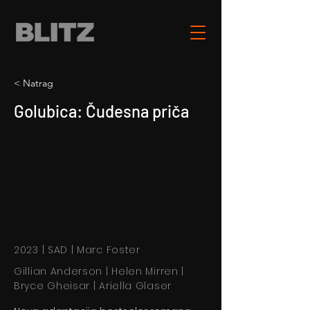
< Natrag
Golubica: Čudesna priča
2023 | SAD | Marc Foster
Gillian Anderson | Helen Mirren |
Bryce Gheisar | Ariella Glaser