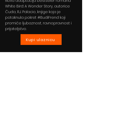
Nova adaptacija bestseler romana
White Bird: A Wonder Story, autorice
Čuda, R.J. Palacio, knjige koja je
potaknula pokret #BudiFrend koji
promiče ljubaznost, ravnopravnost i
prijateljstvo.
Kupi ulaznicu
Previous
Next
© 2024 By BLITZ d.o.o.