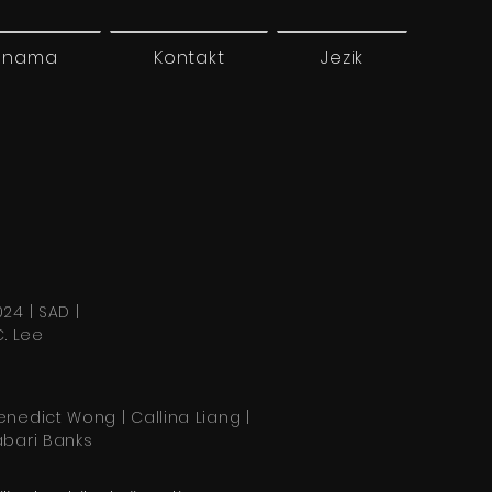
 nama
Kontakt
Jezik
24 | SAD |
C. Lee
enedict Wong | Callina Liang |
abari Banks