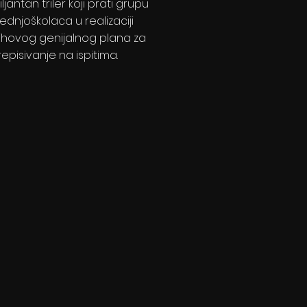
iljantan triler koji prati grupu
ednjoškolaca u realizaciji
jihovog genijalnog plana za
episivanje na ispitima.