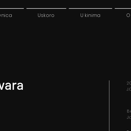
vnica
Uskoro
U kinima
O
vara
20
J.
B
J