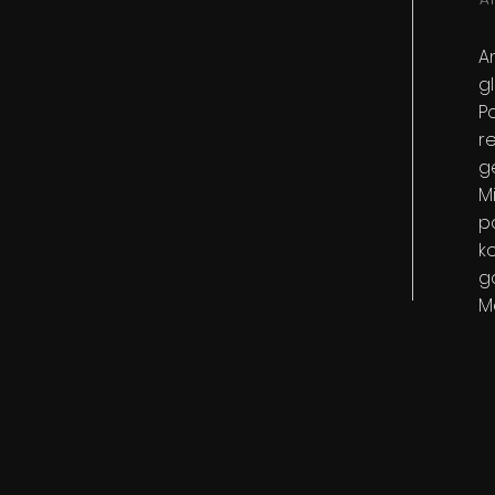
A
gl
P
r
g
M
po
ko
g
Ma