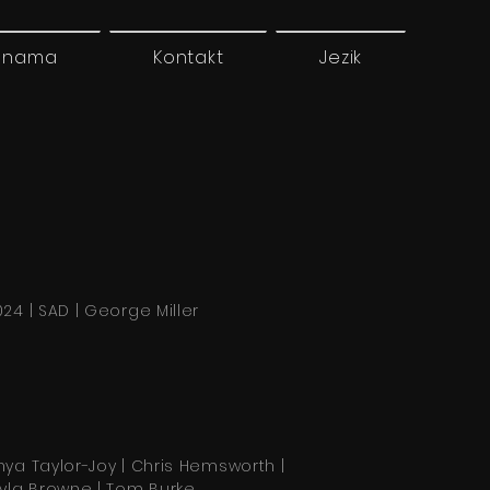
 nama
Kontakt
Jezik
024 | SAD | George Miller
nya Taylor-Joy | Chris Hemsworth |
lyla Browne | Tom Burke