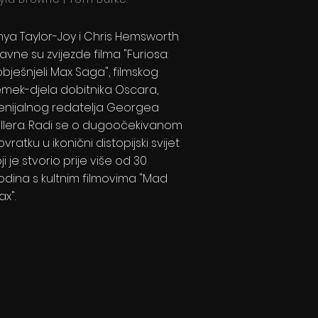
nya Taylor-Joy i Chris Hemsworth
avne su zvijezde filma "Furiosa:
obješnjeli Max Saga", filmskog
emek-djela dobitnika Oscara,
enijalnog redatelja Georgea
illera. Radi se o dugoočekivanom
vratku u ikonični distopijski svijet
ji je stvorio prije više od 30
odina s kultnim filmovima "Mad
x".