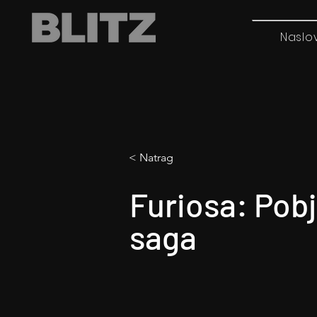
Naslo
< Natrag
Furiosa: Pobj
saga