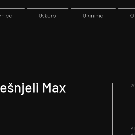
vnica
Uskoro
U kinima
O
ešnjeli Max
2
A
A