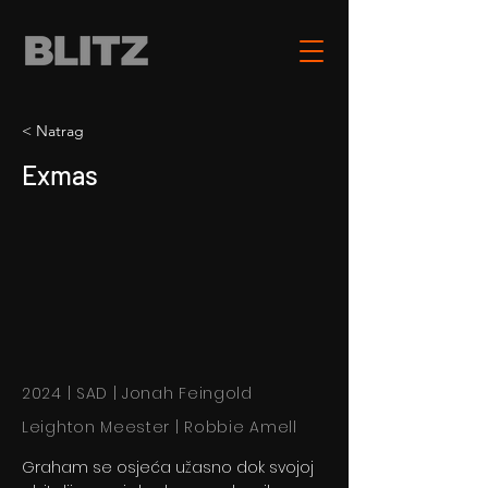
< Natrag
Exmas
2024 | SAD | Jonah Feingold
Leighton Meester | Robbie Amell
Graham se osjeća užasno dok svojoj