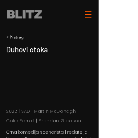
< Natrag
Duhovi otoka
2022 | SAD | Martin McDonagh
Colin Farrell | Brendan Gleeson
Crna komedija scenarista i redatelja