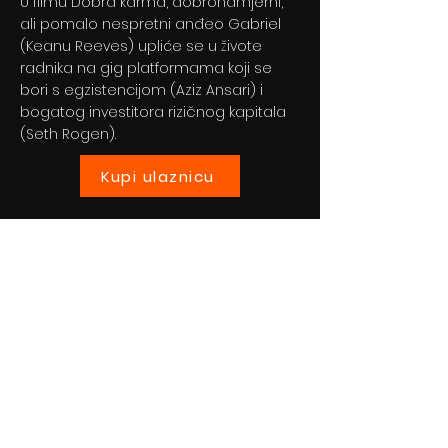
U filmu Dobra karma, dobronamjerni,
ali pomalo nespretni anđeo Gabriel
(Keanu Reeves) upliće se u živote
radnika na gig platformama koji se
bori s egzistencijom (Aziz Ansari) i
bogatog investitora rizičnog kapitala
(Seth Rogen).
Kupi ulaznicu
Previous
Next
© 2024 By BLITZ d.o.o.