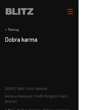
< Natrag
Dobra karma
2025 | SAD | Aziz Ansari
Keanu Reeves | Seth Rogen | Aziz
Ansari