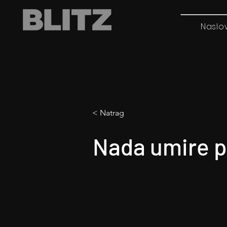
Naslo
< Natrag
Nada umire p