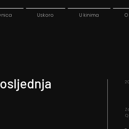
vnica
Uskoro
U kinima
O
osljednja
2
Z
Q