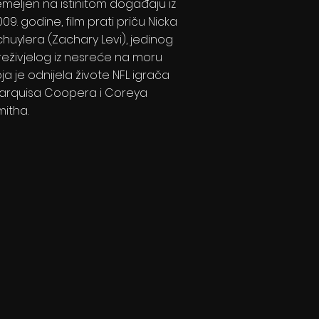
emeljen na istinitom događaju iz
09. godine, film prati priču Nicka
chuylera (Zachary Levi), jedinog
reživjelog iz nesreće na moru
ja je odnijela živote NFL igrača
arquisa Coopera i Coreya
mitha.