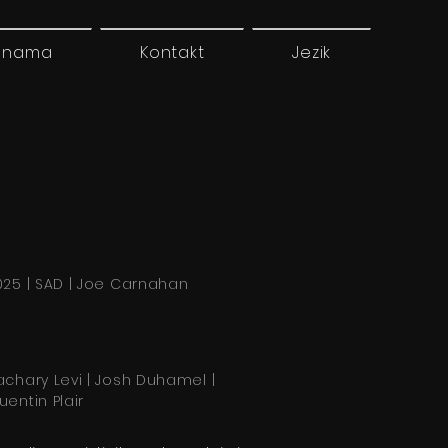
 nama
Kontakt
Jezik
025 | SAD | Joe Carnahan
achary Levi | Josh Duhamel |
uentin Plair