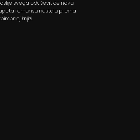
 Poslije svega oduševit će nova
apeta romansa nastala prema
toimenoj knjizi.