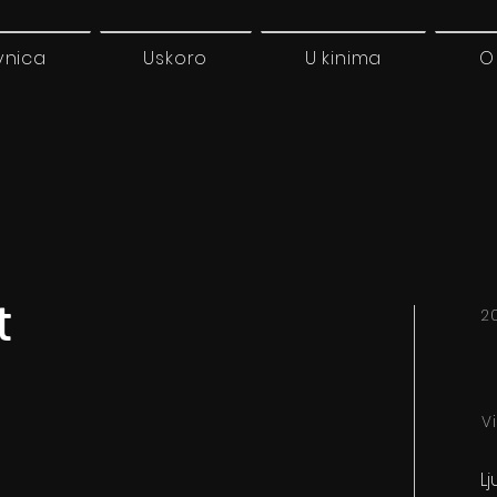
vnica
Uskoro
U kinima
O
t
2
V
Lj