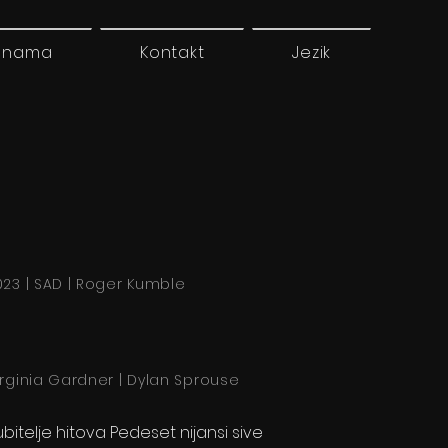
 nama
Kontakt
Jezik
023 | SAD | Roger Kumble
irginia Gardner | Dylan Sprouse
ubitelje hitova Pedeset nijansi sive