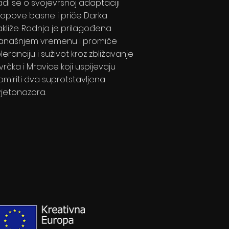
adi se o svojevrsnoj adaptaciji
zopove basne i priče Darka
akliže. Radnja je prilagođena
anašnjem vremenu i promiče
leranciju i suživot kroz zbližavanje
vrčka i Mravice koji uspijevaju
omiriti dva suprotstavljena
vjetonazora.