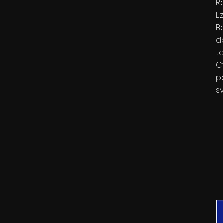
R
E
B
d
to
C
p
s