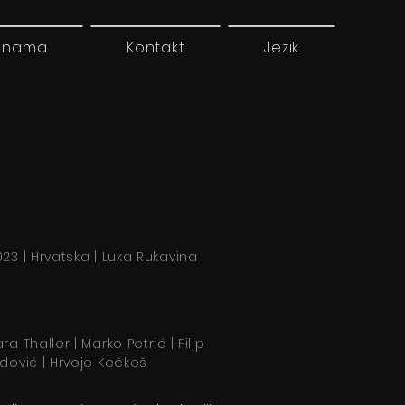
 nama
Kontakt
Jezik
023 | Hrvatska | Luka Rukavina
ra Thaller | Marko Petrić | Filip
dović | Hrvoje Kečkeš