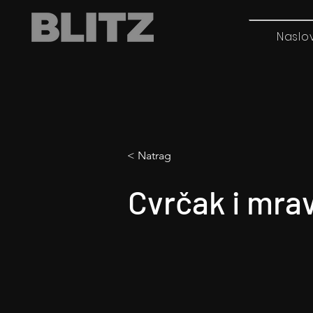
Naslo
< Natrag
Cvrčak i mra