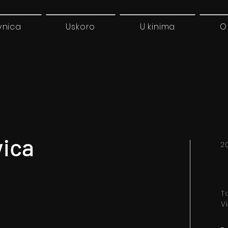
vnica
Uskoro
U kinima
O
vica
2
Ta
Vi