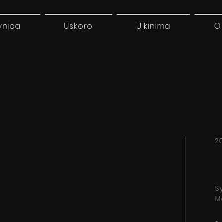
vnica
Uskoro
U kinima
O
2
S
M