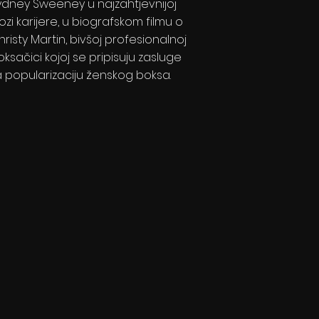
ydney Sweeney u najzahtjevnijoj
ozi karijere, u biografskom filmu o
risty Martin, bivšoj profesionalnoj
ksačici kojoj se pripisuju zasluge
a popularizaciju ženskog boksa.