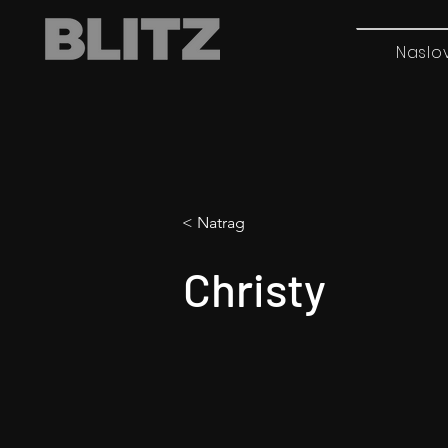
Naslo
< Natrag
Christy