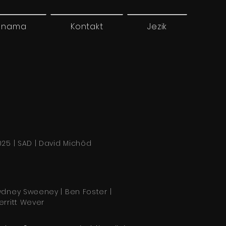
 nama
Kontakt
Jezik
025 | SAD | David Michôd
ydney Sweeney | Ben Foster |
erritt Wever