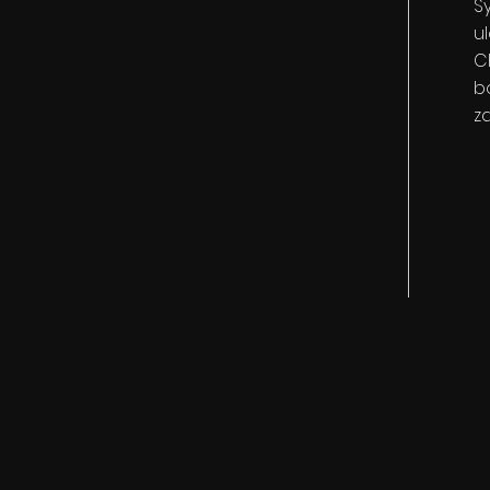
S
ul
Ch
bo
z