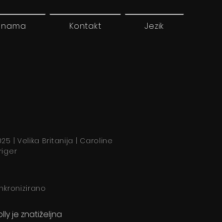
 nama
Kontakt
Jezik
25 | Velika Britanija | Caroline
riger
inkronizirano
lly je znatiželjna