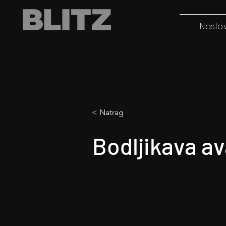
Naslo
< Natrag
Bodljikava a