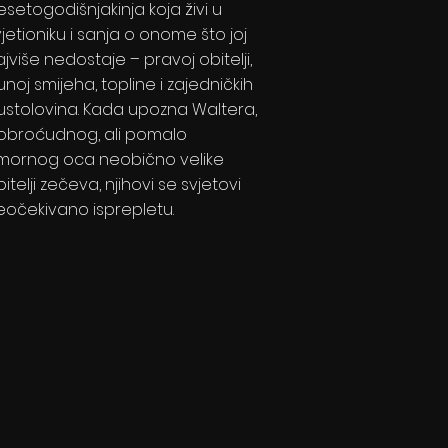
esetogodišnjakinja koja živi u
jetioniku i sanja o onome što joj
jviše nedostaje – pravoj obitelji,
noj smijeha, topline i zajedničkih
ustolovina. Kada upozna Waltera,
obroćudnog, ali pomalo
mornog oca neobično velike
itelji zečeva, njihovi se svjetovi
eočekivano isprepletu.