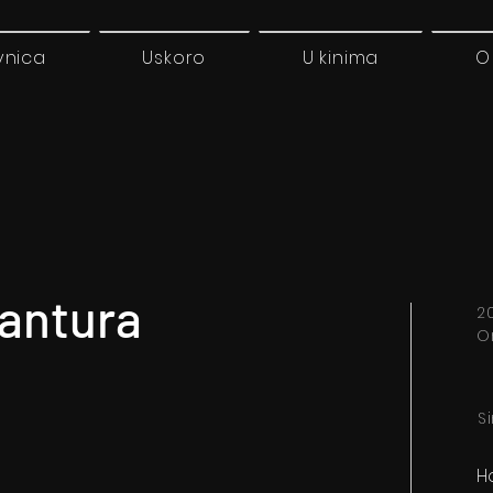
vnica
Uskoro
U kinima
O
vantura
20
O
S
Ho