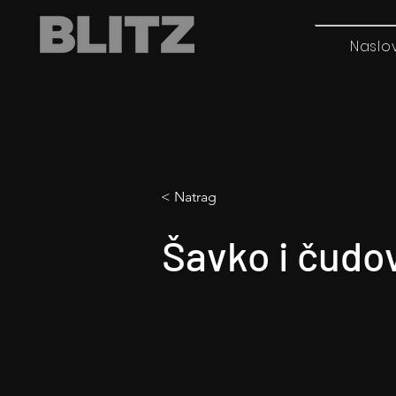
Naslo
< Natrag
Šavko i čudo