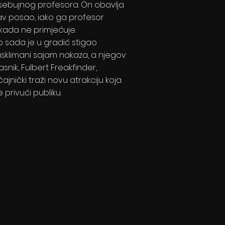
sebujnog profesora. On obavlja
av posao, iako ga profesor
ikada ne primjećuje.
o sada je u gradić stigao
asklimani sajam nakaza, a njegov
asnik, Fulbert Freakfinder,
ajnički traži novu atrakciju koja
 privući publiku.