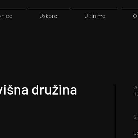
vnica
Uskoro
U kinima
O
višna družina
20
H
S
U