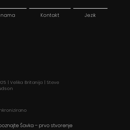
 nama
Kontakt
Jezik
25 | Velika Britanija | Steve
udson
inkronizirano
poznajte Šavka – prvo stvorenje