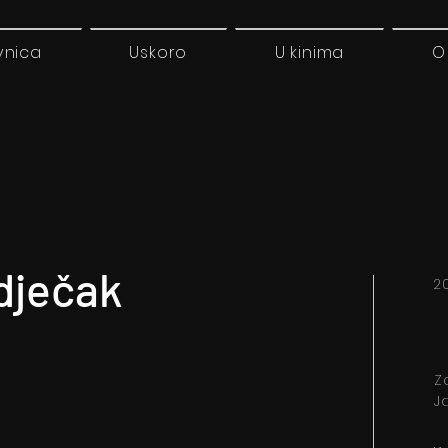
vnica
Uskoro
U kinima
O
 dječak
2
Z
J