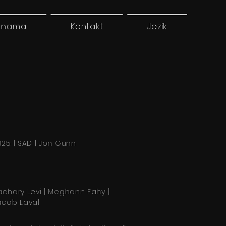
 nama
Kontakt
Jezik
025 | SAD | Jon Gunn
achary Levi | Meghann Fahy |
acob Laval