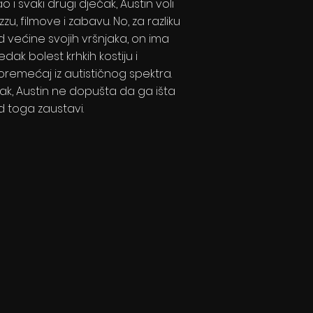
o i svaki drugi dječak, Austin voli
zzu, filmove i zabavu. No, za razliku
d većine svojih vršnjaka, on ima
jedak bolest krhkih kostiju i
oremećaj iz autističnog spektra.
pak, Austin ne dopušta da ga išta
d toga zaustavi.