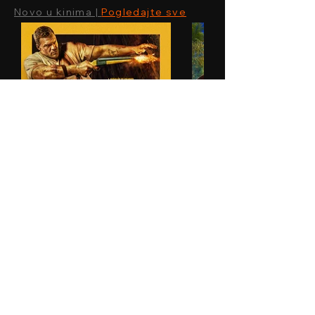
Novo u kinima |
Pogledajte sve
© 2024 By BLITZ d.o.o.