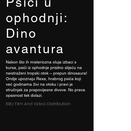
Psići u
ophodnji:
Dino
avantura
Nakon što ih misteriozna oluja izbaci s
kursa, psići iz ophodnje prisilno slijeću na
neistraženi tropski otok – prepun dinosaura!
Ondje upoznaju Rexa, hrabrog psića koji
već godinama živi na otoku i pravi je
stručnjak za prapovijesne divove. No prava
opasnost tek dolazi.
Blitz Film And Video Distribution