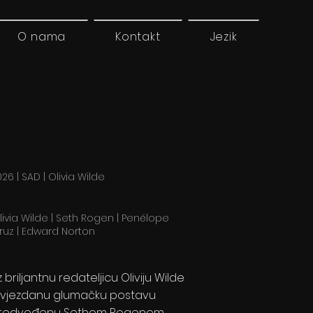
O nama
Kontakt
Jezik
26 | SAD | Olivia Wilde
livia Wilde | Seth Rogen | Penélope
ruz | Edward Norton
z briljantnu redateljicu Oliviju Wilde
 zvjezdanu glumačku postavu
redvođenu Sethom Rogenom,