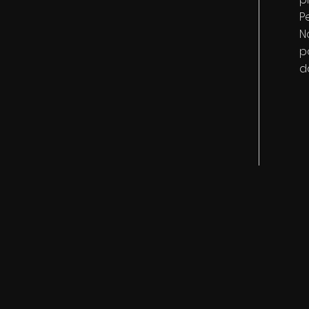
P
N
p
d