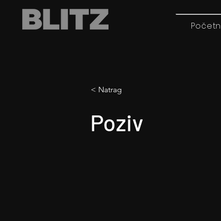
Početn
< Natrag
Poziv