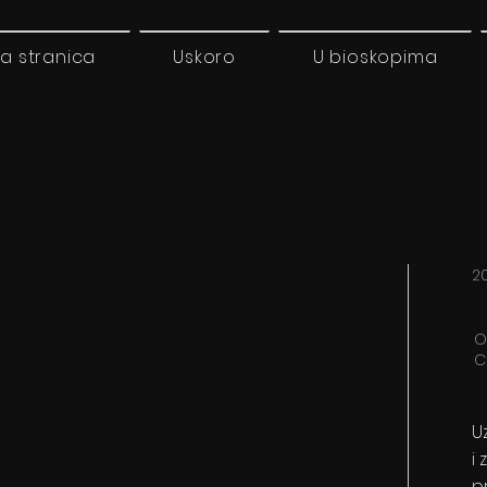
a stranica
Uskoro
U bioskopima
20
O
C
U
i
p