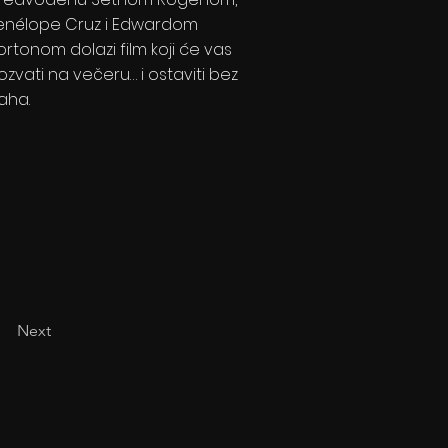
enélope Cruz i Edwardom
ortonom dolazi film koji će vas
ozvati na večeru… i ostaviti bez
aha.
Next