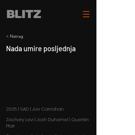
< Natrag
Nada umire posljednja
2025 | SAD | Joe Carnahan
Zachary Levi | Josh Duhamel | Quentin
Plair